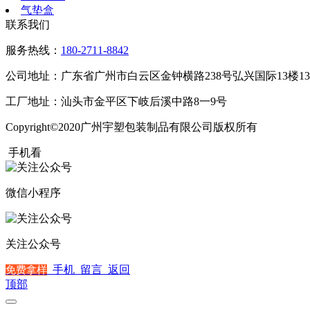
气垫盒
联系我们
服务热线：
180-2711-8842
公司地址：广东省广州市白云区金钟横路238号弘兴国际13楼13
工厂地址：汕头市金平区下岐后溪中路8一9号
Copyright©2020广州宇塑包装制品有限公司版权所有
粤ICP备2
手机看
微信小程序
关注公众号
手机
留言
返回
免费拿样
顶部