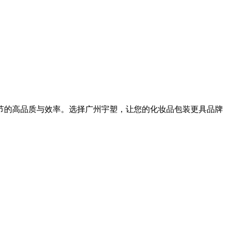
节的高品质与效率。选择广州宇塑，让您的化妆品包装更具品牌