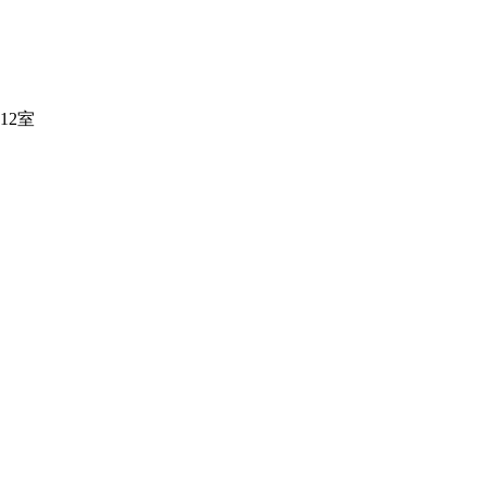
12室
0015504号