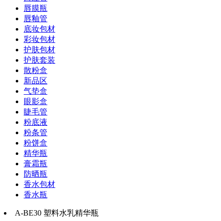
唇膜瓶
唇釉管
底妆包材
彩妆包材
护肤包材
护肤套装
散粉盒
新品区
气垫盒
眼影盒
睫毛管
粉底液
粉条管
粉饼盒
精华瓶
膏霜瓶
防晒瓶
香水包材
香水瓶
A-BE30 塑料水乳精华瓶