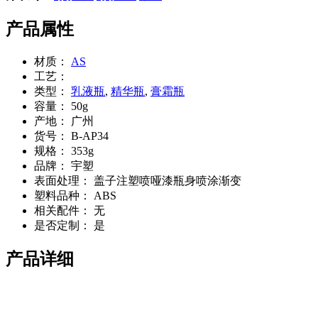
产品属性
材质：
AS
工艺：
类型：
乳液瓶
,
精华瓶
,
膏霜瓶
容量：
50g
产地：
广州
货号：
B-AP34
规格：
353g
品牌：
宇塑
表面处理：
盖子注塑喷哑漆瓶身喷涂渐变
塑料品种：
ABS
相关配件：
无
是否定制：
是
产品详细