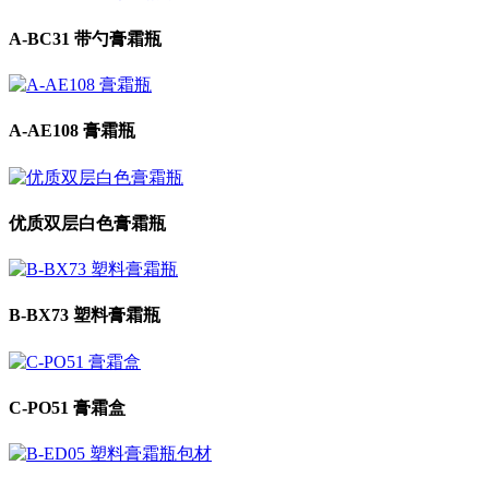
A-BC31 带勺膏霜瓶
A-AE108 膏霜瓶
优质双层白色膏霜瓶
B-BX73 塑料膏霜瓶
C-PO51 膏霜盒