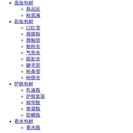
底妆包材
新品区
粉底液
彩妆包材
口红管
唇膜瓶
唇釉管
散粉盒
气垫盒
眼影盒
睫毛管
粉条管
粉饼盒
护肤包材
乳液瓶
护肤套装
精华瓶
膏霜瓶
防晒瓶
香水包材
香水瓶