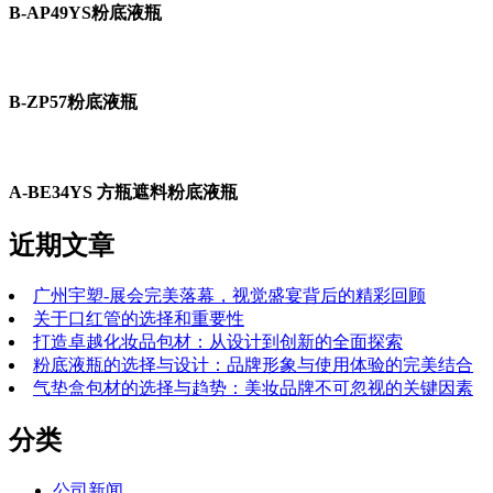
B-AP49YS粉底液瓶
B-ZP57粉底液瓶
A-BE34YS 方瓶遮料粉底液瓶
近期文章
广州宇塑-展会完美落幕，视觉盛宴背后的精彩回顾
关于口红管的选择和重要性
打造卓越化妆品包材：从设计到创新的全面探索
粉底液瓶的选择与设计：品牌形象与使用体验的完美结合
气垫盒包材的选择与趋势：美妆品牌不可忽视的关键因素
分类
公司新闻