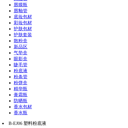
唇膜瓶
唇釉管
底妆包材
彩妆包材
护肤包材
护肤套装
散粉盒
新品区
气垫盒
眼影盒
睫毛管
粉底液
粉条管
粉饼盒
精华瓶
膏霜瓶
防晒瓶
香水包材
香水瓶
B-EJ06 塑料粉底液