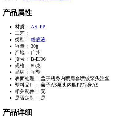
产品属性
材质：
AS
,
PP
工艺：
类型：
粉底液
容量：
30g
产地：
广州
货号：
B-EJ06
规格：
86克
品牌：
宇塑
表面处理：
盖子瓶身内喷肩套喷镀泵头注塑
塑料品种：
盖子AS泵头内胆PP瓶身AS
相关配件：
无
是否定制：
是
产品详细