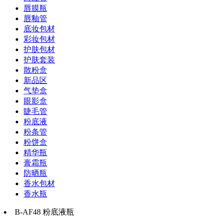
唇膜瓶
唇釉管
底妆包材
彩妆包材
护肤包材
护肤套装
散粉盒
新品区
气垫盒
眼影盒
睫毛管
粉底液
粉条管
粉饼盒
精华瓶
膏霜瓶
防晒瓶
香水包材
香水瓶
B-AF48 粉底液瓶