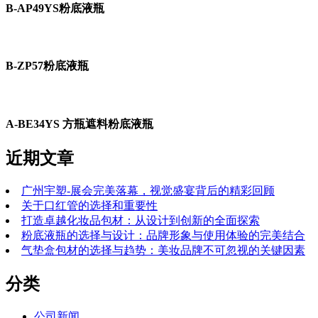
B-AP49YS粉底液瓶
B-ZP57粉底液瓶
A-BE34YS 方瓶遮料粉底液瓶
近期文章
广州宇塑-展会完美落幕，视觉盛宴背后的精彩回顾
关于口红管的选择和重要性
打造卓越化妆品包材：从设计到创新的全面探索
粉底液瓶的选择与设计：品牌形象与使用体验的完美结合
气垫盒包材的选择与趋势：美妆品牌不可忽视的关键因素
分类
公司新闻