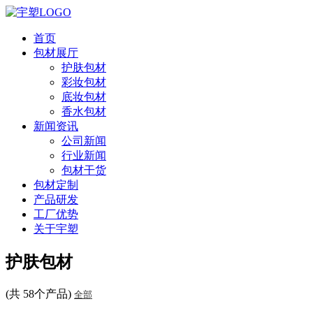
首页
包材展厅
护肤包材
彩妆包材
底妆包材
香水包材
新闻资讯
公司新闻
行业新闻
包材干货
包材定制
产品研发
工厂优势
关于宇塑
护肤包材
(共 58个产品)
全部