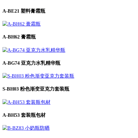
A-BE21 塑料膏霜瓶
A-BH62 膏霜瓶
A-BG74 亚克力水乳精华瓶
S-BH03 粉色渐变亚克力套装瓶
A-BH53 套装瓶包材