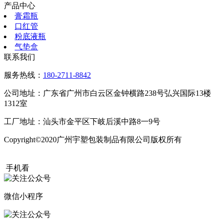
产品中心
膏霜瓶
口红管
粉底液瓶
气垫盒
联系我们
服务热线：
180-2711-8842
公司地址：广东省广州市白云区金钟横路238号弘兴国际13楼
1312室
工厂地址：汕头市金平区下岐后溪中路8一9号
Copyright©2020广州宇塑包装制品有限公司版权所有
粤ICP备
20015504号
手机看
微信小程序