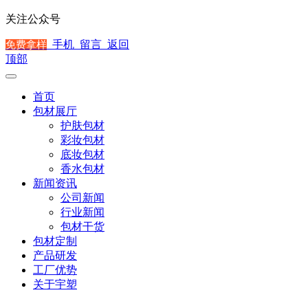
关注公众号
手机
留言
返回
免费拿样
顶部
首页
包材展厅
护肤包材
彩妆包材
底妆包材
香水包材
新闻资讯
公司新闻
行业新闻
包材干货
包材定制
产品研发
工厂优势
关于宇塑