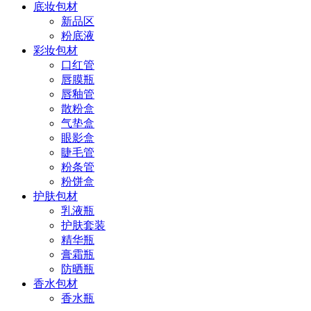
底妆包材
新品区
粉底液
彩妆包材
口红管
唇膜瓶
唇釉管
散粉盒
气垫盒
眼影盒
睫毛管
粉条管
粉饼盒
护肤包材
乳液瓶
护肤套装
精华瓶
膏霜瓶
防晒瓶
香水包材
香水瓶