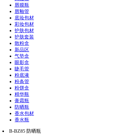
唇膜瓶
唇釉管
底妆包材
彩妆包材
护肤包材
护肤套装
散粉盒
新品区
气垫盒
眼影盒
睫毛管
粉底液
粉条管
粉饼盒
精华瓶
膏霜瓶
防晒瓶
香水包材
香水瓶
B-BZ85 防晒瓶