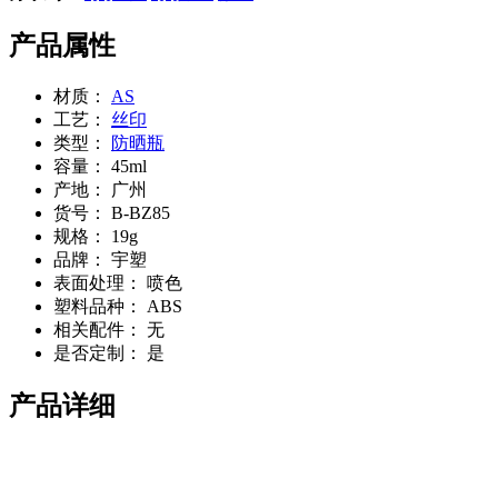
产品属性
材质：
AS
工艺：
丝印
类型：
防晒瓶
容量：
45ml
产地：
广州
货号：
B-BZ85
规格：
19g
品牌：
宇塑
表面处理：
喷色
塑料品种：
ABS
相关配件：
无
是否定制：
是
产品详细