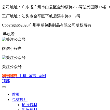
公司地址：广东省广州市白云区金钟横路238号弘兴国际13楼13
工厂地址：汕头市金平区下岐后溪中路8一9号
Copyright©2020广州宇塑包装制品有限公司版权所有
粤ICP备2
手机看
微信小程序
关注公众号
手机
留言
返回
免费拿样
顶部
首页
包材展厅
护肤包材
彩妆包材