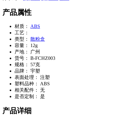
产品属性
材质：
ABS
工艺：
类型：
散粉盒
容量：
12g
产地：
广州
货号：
B-FCHZ003
规格：
57克
品牌：
宇塑
表面处理：
注塑
塑料品种：
ABS
相关配件：
无
是否定制：
是
产品详细