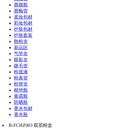
唇膜瓶
唇釉管
底妆包材
彩妆包材
护肤包材
护肤套装
散粉盒
新品区
气垫盒
眼影盒
睫毛管
粉底液
粉条管
粉饼盒
精华瓶
膏霜瓶
防晒瓶
香水包材
香水瓶
B-FCHZ003 双层粉盒