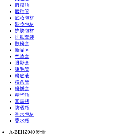
唇膜瓶
唇釉管
底妆包材
彩妆包材
护肤包材
护肤套装
散粉盒
新品区
气垫盒
眼影盒
睫毛管
粉底液
粉条管
粉饼盒
精华瓶
膏霜瓶
防晒瓶
香水包材
香水瓶
A-BEHZ040 粉盒