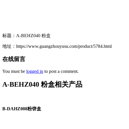
标题：A-BEHZ040 粉盒
地址：https://www.guangzhouyusu.com/product/5784.html
在线留言
You must be
logged in
to post a comment.
A-BEHZ040 粉盒相关产品
B-DAHZ008粉饼盒