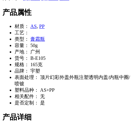
产品属性
材质：
AS
,
PP
工艺：
类型：
膏霜瓶
容量：
50g
产地：
广州
货号：
B-E105
规格：
165克
品牌：
宇塑
表面处理：
顶片幻彩外盖外瓶注塑透明内盖/内瓶中圈/
喷镀
塑料品种：
AS+PP
相关配件：
无
是否定制：
是
产品详细