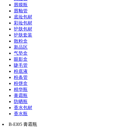
唇膜瓶
唇釉管
底妆包材
彩妆包材
护肤包材
护肤套装
散粉盒
新品区
气垫盒
眼影盒
睫毛管
粉底液
粉条管
粉饼盒
精华瓶
膏霜瓶
防晒瓶
香水包材
香水瓶
B-EI05 膏霜瓶