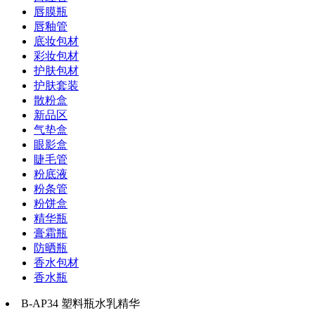
唇膜瓶
唇釉管
底妆包材
彩妆包材
护肤包材
护肤套装
散粉盒
新品区
气垫盒
眼影盒
睫毛管
粉底液
粉条管
粉饼盒
精华瓶
膏霜瓶
防晒瓶
香水包材
香水瓶
B-AP34 塑料瓶水乳精华