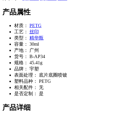
产品属性
材质：
PETG
工艺：
丝印
类型：
精华瓶
容量：
30ml
产地：
广州
货号：
B-AP34
规格：
45.41g
品牌：
宇塑
表面处理：
底片底圈喷镀
塑料品种：
PETG
相关配件：
无
是否定制：
是
产品详细