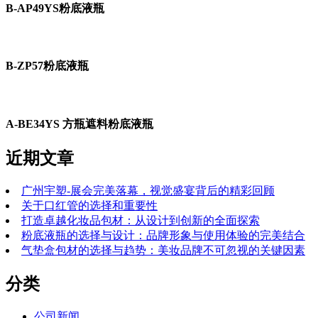
B-AP49YS粉底液瓶
B-ZP57粉底液瓶
A-BE34YS 方瓶遮料粉底液瓶
近期文章
广州宇塑-展会完美落幕，视觉盛宴背后的精彩回顾
关于口红管的选择和重要性
打造卓越化妆品包材：从设计到创新的全面探索
粉底液瓶的选择与设计：品牌形象与使用体验的完美结合
气垫盒包材的选择与趋势：美妆品牌不可忽视的关键因素
分类
公司新闻