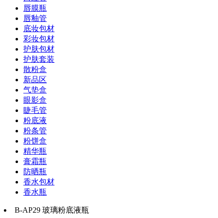
唇膜瓶
唇釉管
底妆包材
彩妆包材
护肤包材
护肤套装
散粉盒
新品区
气垫盒
眼影盒
睫毛管
粉底液
粉条管
粉饼盒
精华瓶
膏霜瓶
防晒瓶
香水包材
香水瓶
B-AP29 玻璃粉底液瓶