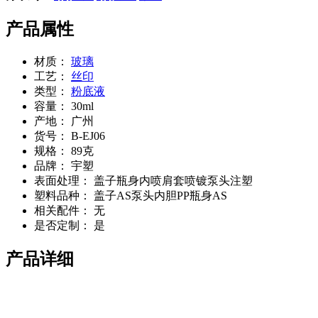
产品属性
材质：
玻璃
工艺：
丝印
类型：
粉底液
容量：
30ml
产地：
广州
货号：
B-EJ06
规格：
89克
品牌：
宇塑
表面处理：
盖子瓶身内喷肩套喷镀泵头注塑
塑料品种：
盖子AS泵头内胆PP瓶身AS
相关配件：
无
是否定制：
是
产品详细