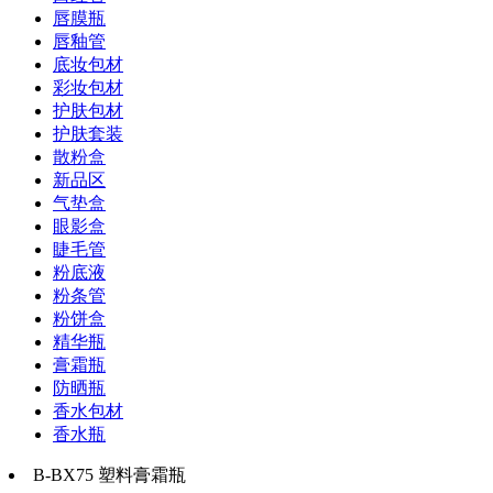
唇膜瓶
唇釉管
底妆包材
彩妆包材
护肤包材
护肤套装
散粉盒
新品区
气垫盒
眼影盒
睫毛管
粉底液
粉条管
粉饼盒
精华瓶
膏霜瓶
防晒瓶
香水包材
香水瓶
B-BX75 塑料膏霜瓶