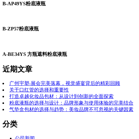
B-AP49YS粉底液瓶
B-ZP57粉底液瓶
A-BE34YS 方瓶遮料粉底液瓶
近期文章
广州宇塑-展会完美落幕，视觉盛宴背后的精彩回顾
关于口红管的选择和重要性
打造卓越化妆品包材：从设计到创新的全面探索
粉底液瓶的选择与设计：品牌形象与使用体验的完美结合
气垫盒包材的选择与趋势：美妆品牌不可忽视的关键因素
分类
公司新闻