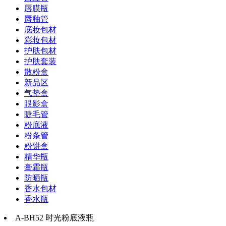
唇膜瓶
唇釉管
底妆包材
彩妆包材
护肤包材
护肤套装
散粉盒
新品区
气垫盒
眼影盒
睫毛管
粉底液
粉条管
粉饼盒
精华瓶
膏霜瓶
防晒瓶
香水包材
香水瓶
A-BH52 时光粉底液瓶