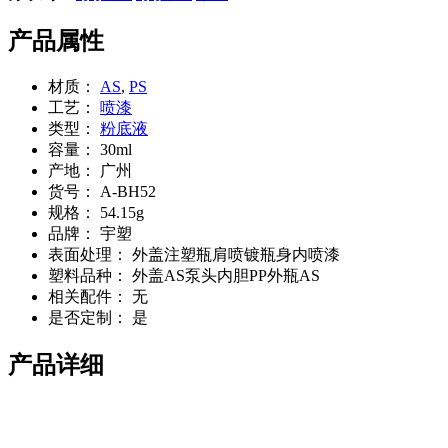
产品属性
材质：
AS
,
PS
工艺：
喷漆
类型：
粉底液
容量：
30ml
产地：
广州
货号：
A-BH52
规格：
54.15g
品牌：
宇塑
表面处理：
外盖注塑瓶肩喷镀瓶身内喷漆
塑料品种：
外盖AS泵头内胆PP外瓶AS
相关配件：
无
是否定制：
是
产品详细