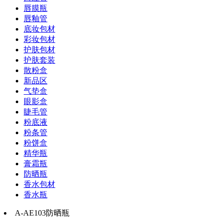
唇膜瓶
唇釉管
底妆包材
彩妆包材
护肤包材
护肤套装
散粉盒
新品区
气垫盒
眼影盒
睫毛管
粉底液
粉条管
粉饼盒
精华瓶
膏霜瓶
防晒瓶
香水包材
香水瓶
A-AE103防晒瓶