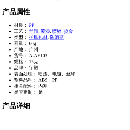
产品属性
材质：
PP
工艺：
丝印
,
喷漆
,
喷镀
,
烫金
类型：
护肤包材
,
防晒瓶
容量：
60g
产地：
广州
货号：
A-AE103
规格：
15克
品牌：
宇塑
表面处理：
喷漆、电镀、丝印
塑料品种：
ABS，PP
相关配件：
内塞
是否定制：
是
产品详细