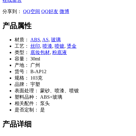
在线留言
分享到：
QQ空间
QQ好友
微博
产品属性
材质：
ABS
,
AS
,
玻璃
工艺：
丝印
,
喷漆
,
喷镀
,
烫金
类型：
底妆包材
,
粉底液
容量：
30ml
产地：
广州
货号：
B-AP12
规格：
103克
品牌：
宇塑
表面处理：
蒙砂、喷漆、喷镀
塑料品种：
ABS+玻璃
相关配件：
泵头
是否定制：
是
产品详细