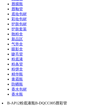
唇膜瓶
唇釉管
底妆包材
彩妆包材
护肤包材
护肤套装
散粉盒
新品区
气垫盒
眼影盒
睫毛管
粉底液
粉条管
粉饼盒
精华瓶
膏霜瓶
防晒瓶
香水包材
香水瓶
B-AP12粉底液瓶B-DQCC005唇彩管