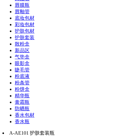
唇膜瓶
唇釉管
底妆包材
彩妆包材
护肤包材
护肤套装
散粉盒
新品区
气垫盒
眼影盒
睫毛管
粉底液
粉条管
粉饼盒
精华瓶
膏霜瓶
防晒瓶
香水包材
香水瓶
A-AE101 护肤套装瓶