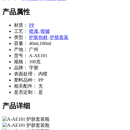
产品属性
材质：
PP
工艺：
喷漆
,
喷镀
类型：
护肤包材
,
护肤套装
容量：
40ml,100ml
产地：
广州
货号：
A-AE101
规格：
100克
品牌：
宇塑
表面处理：
内喷
塑料品种：
PP
相关配件：
无
是否定制：
是
产品详细