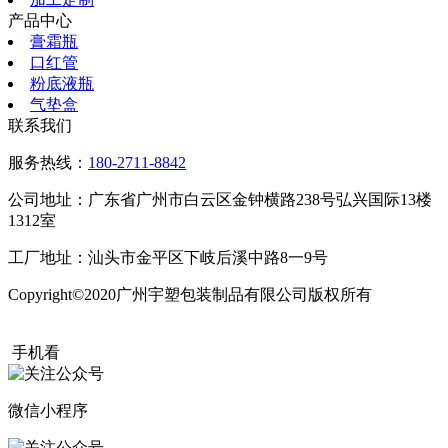
产品中心
膏霜瓶
口红管
粉底液瓶
气垫盒
联系我们
服务热线：
180-2711-8842
公司地址：广东省广州市白云区金钟横路238号弘兴国际13楼
1312室
工厂地址：汕头市金平区下岐后溪中路8一9号
Copyright©2020广州宇塑包装制品有限公司版权所有
粤ICP备
20015504号
手机看
微信小程序