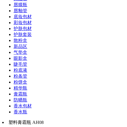
唇膜瓶
唇釉管
底妆包材
彩妆包材
护肤包材
护肤套装
散粉盒
新品区
气垫盒
眼影盒
睫毛管
粉底液
粉条管
粉饼盒
精华瓶
膏霜瓶
防晒瓶
香水包材
香水瓶
塑料膏霜瓶 AH08