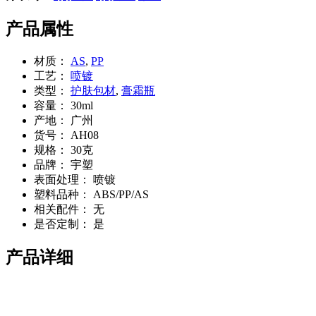
产品属性
材质：
AS
,
PP
工艺：
喷镀
类型：
护肤包材
,
膏霜瓶
容量：
30ml
产地：
广州
货号：
AH08
规格：
30克
品牌：
宇塑
表面处理：
喷镀
塑料品种：
ABS/PP/AS
相关配件：
无
是否定制：
是
产品详细