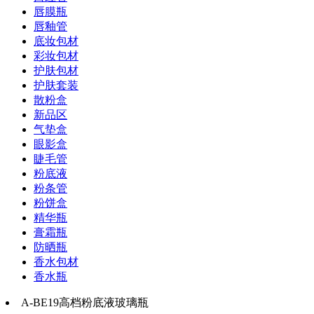
唇膜瓶
唇釉管
底妆包材
彩妆包材
护肤包材
护肤套装
散粉盒
新品区
气垫盒
眼影盒
睫毛管
粉底液
粉条管
粉饼盒
精华瓶
膏霜瓶
防晒瓶
香水包材
香水瓶
A-BE19高档粉底液玻璃瓶