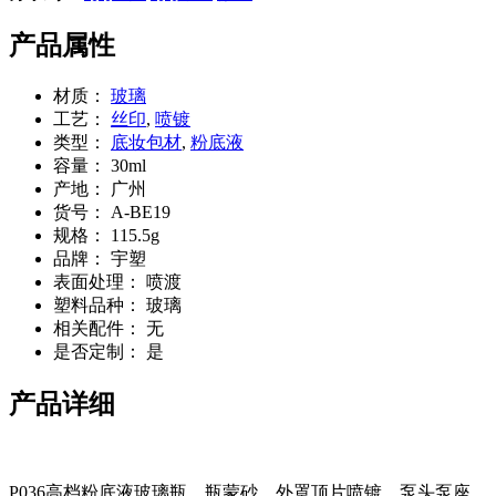
产品属性
材质：
玻璃
工艺：
丝印
,
喷镀
类型：
底妆包材
,
粉底液
容量：
30ml
产地：
广州
货号：
A-BE19
规格：
115.5g
品牌：
宇塑
表面处理：
喷渡
塑料品种：
玻璃
相关配件：
无
是否定制：
是
产品详细
P036高档粉底液玻璃瓶，瓶蒙砂，外罩顶片喷镀，泵头泵座