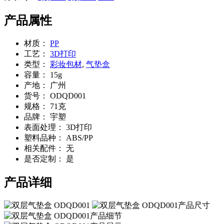
产品属性
材质：
PP
工艺：
3D打印
类型：
彩妆包材
,
气垫盒
容量：
15g
产地：
广州
货号：
ODQD001
规格：
71克
品牌：
宇塑
表面处理：
3D打印
塑料品种：
ABS/PP
相关配件：
无
是否定制：
是
产品详细