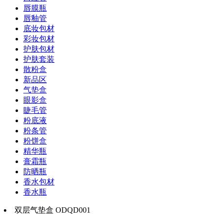
唇膜瓶
唇釉管
底妆包材
彩妆包材
护肤包材
护肤套装
散粉盒
新品区
气垫盒
眼影盒
睫毛管
粉底液
粉条管
粉饼盒
精华瓶
膏霜瓶
防晒瓶
香水包材
香水瓶
双层气垫盒 ODQD001