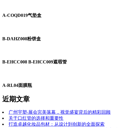
A-COQD019气垫盒
B-DAHZ008粉饼盒
B-EHCC008 B-EHCC009遮瑕管
A-RL04面膜瓶
近期文章
广州宇塑-展会完美落幕，视觉盛宴背后的精彩回顾
关于口红管的选择和重要性
打造卓越化妆品包材：从设计到创新的全面探索