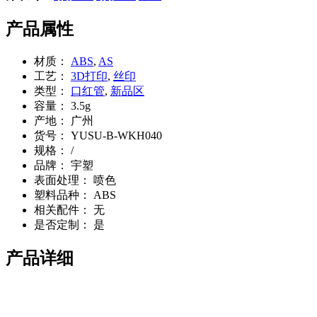
产品属性
材质：
ABS
,
AS
工艺：
3D打印
,
丝印
类型：
口红管
,
新品区
容量：
3.5g
产地：
广州
货号：
YUSU-B-WKH040
规格：
/
品牌：
宇塑
表面处理：
喷色
塑料品种：
ABS
相关配件：
无
是否定制：
是
产品详细