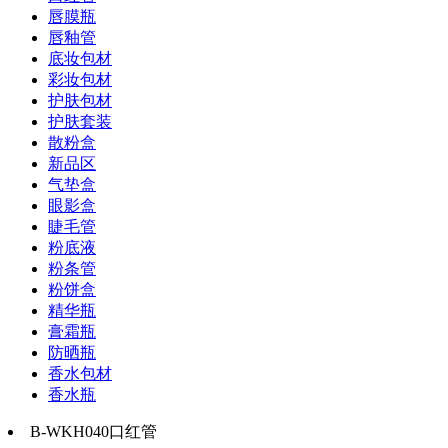
唇膜瓶
唇釉管
底妆包材
彩妆包材
护肤包材
护肤套装
散粉盒
新品区
气垫盒
眼影盒
睫毛管
粉底液
粉条管
粉饼盒
精华瓶
膏霜瓶
防晒瓶
香水包材
香水瓶
B-WKH040口红管