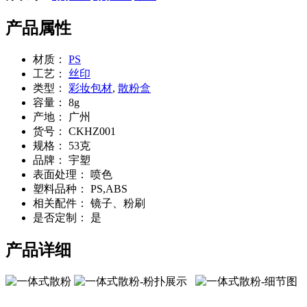
产品属性
材质：
PS
工艺：
丝印
类型：
彩妆包材
,
散粉盒
容量：
8g
产地：
广州
货号：
CKHZ001
规格：
53克
品牌：
宇塑
表面处理：
喷色
塑料品种：
PS,ABS
相关配件：
镜子、粉刷
是否定制：
是
产品详细