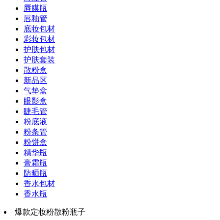
唇膜瓶
唇釉管
底妆包材
彩妆包材
护肤包材
护肤套装
散粉盒
新品区
气垫盒
眼影盒
睫毛管
粉底液
粉条管
粉饼盒
精华瓶
膏霜瓶
防晒瓶
香水包材
香水瓶
爆款定妆粉散粉瓶子