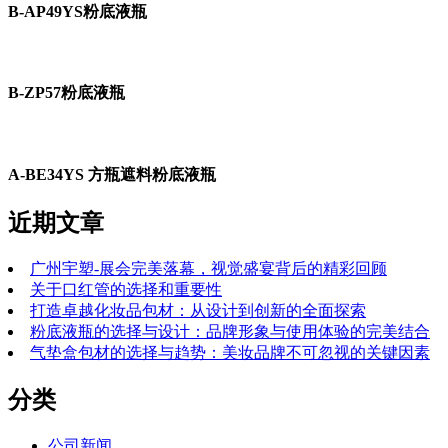
B-AP49YS粉底液瓶
B-ZP57粉底液瓶
A-BE34YS 方瓶遮料粉底液瓶
近期文章
广州宇塑-展会完美落幕，视觉盛宴背后的精彩回顾
关于口红管的选择和重要性
打造卓越化妆品包材：从设计到创新的全面探索
粉底液瓶的选择与设计：品牌形象与使用体验的完美结合
气垫盒包材的选择与趋势：美妆品牌不可忽视的关键因素
分类
公司新闻