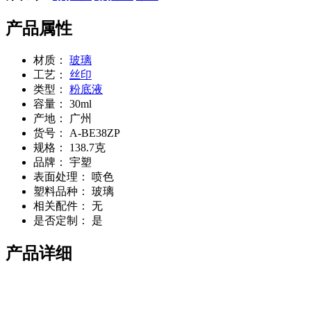
产品属性
材质：
玻璃
工艺：
丝印
类型：
粉底液
容量：
30ml
产地：
广州
货号：
A-BE38ZP
规格：
138.7克
品牌：
宇塑
表面处理：
喷色
塑料品种：
玻璃
相关配件：
无
是否定制：
是
产品详细