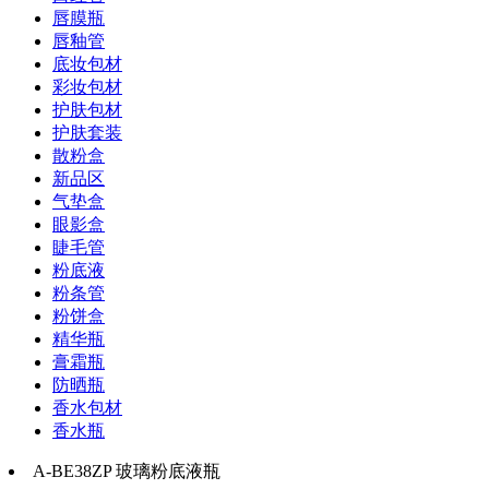
唇膜瓶
唇釉管
底妆包材
彩妆包材
护肤包材
护肤套装
散粉盒
新品区
气垫盒
眼影盒
睫毛管
粉底液
粉条管
粉饼盒
精华瓶
膏霜瓶
防晒瓶
香水包材
香水瓶
A-BE38ZP 玻璃粉底液瓶