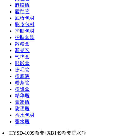
唇膜瓶
唇釉管
底妆包材
彩妆包材
护肤包材
护肤套装
散粉盒
新品区
气垫盒
眼影盒
睫毛管
粉底液
粉条管
粉饼盒
精华瓶
膏霜瓶
防晒瓶
香水包材
香水瓶
HYSD-1009渐变+XB149渐变香水瓶