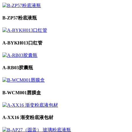
B-ZP57粉底液瓶
A-BYKH013口红管
A-RB03胶囊瓶
B-WCM001唇膜盒
A-XX16 渐变粉底液包材