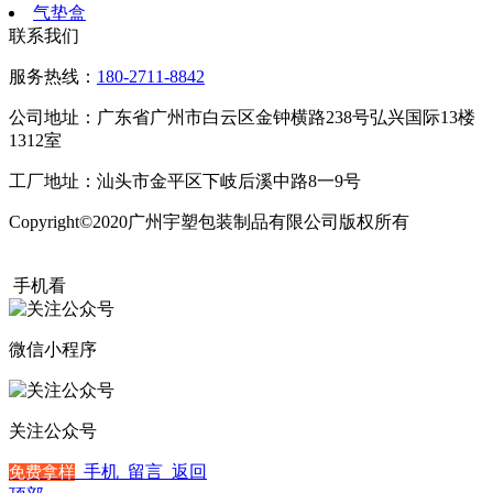
气垫盒
联系我们
服务热线：
180-2711-8842
公司地址：广东省广州市白云区金钟横路238号弘兴国际13楼
1312室
工厂地址：汕头市金平区下岐后溪中路8一9号
Copyright©2020广州宇塑包装制品有限公司版权所有
粤ICP备
20015504号
手机看
微信小程序
关注公众号
手机
留言
返回
免费拿样