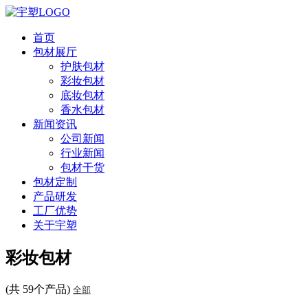
首页
包材展厅
护肤包材
彩妆包材
底妆包材
香水包材
新闻资讯
公司新闻
行业新闻
包材干货
包材定制
产品研发
工厂优势
关于宇塑
彩妆包材
(共 59个产品)
全部