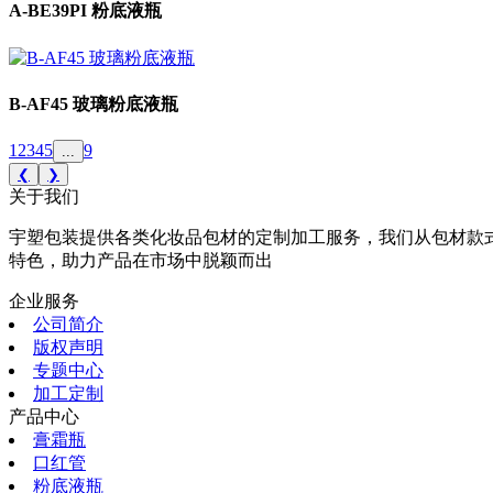
A-BE39PI 粉底液瓶
B-AF45 玻璃粉底液瓶
1
2
3
4
5
9
...
❮
❯
关于我们
宇塑包装提供各类化妆品包材的定制加工服务，我们从包材款
特色，助力产品在市场中脱颖而出
企业服务
公司简介
版权声明
专题中心
加工定制
产品中心
膏霜瓶
口红管
粉底液瓶