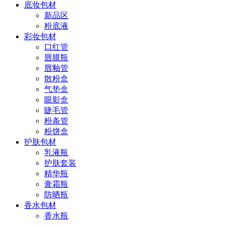
底妆包材
新品区
粉底液
彩妆包材
口红管
唇膜瓶
唇釉管
散粉盒
气垫盒
眼影盒
睫毛管
粉条管
粉饼盒
护肤包材
乳液瓶
护肤套装
精华瓶
膏霜瓶
防晒瓶
香水包材
香水瓶