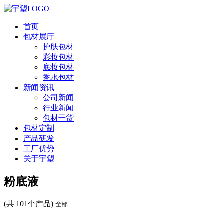
首页
包材展厅
护肤包材
彩妆包材
底妆包材
香水包材
新闻资讯
公司新闻
行业新闻
包材干货
包材定制
产品研发
工厂优势
关于宇塑
粉底液
(共 101个产品)
全部